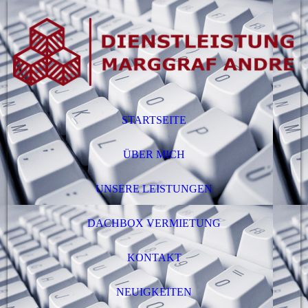
STARTSEITE
ÜBER MICH
UNSERE LEISTUNGEN
DACHBOX VERMIETUNG
KONTAKT
NEUIGKEITEN