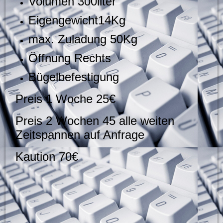
Volumen 300liter
Eigengewicht14Kg
max. Zuladung 50Kg
Öffnung Rechts
Bügelbefestigung
Preis 1 Woche 25€
Preis 2 Wochen 45 alle weiten
Zeitspannen auf Anfrage
Kaution 70€