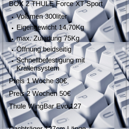
BOX 2
THULE Force XT Sport
Volumen 300liter
Eigengewicht 14,70Kg
max. Zuladung 75Kg
Öffnung beidseitig
Schnellbefestigung mit
Krallensystem
Preis 1 Woche 30€
Preis 2 Wochen 50€
Thule WingBar Evo 127
Dachträger 127cm Länge