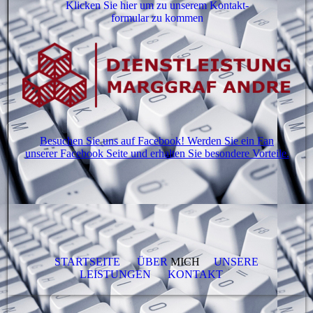
Klicken Sie hier um zu unserem Kon­takt­
for­mu­lar zu kommen
Besuchen Sie uns auf Facebook! Werden Sie ein Fan
unserer Facebook Seite und erhalten Sie besondere Vorteile.
STARTSEITE
ÜBER
MICH
UNSERE
LEISTUNGEN
KONTAKT