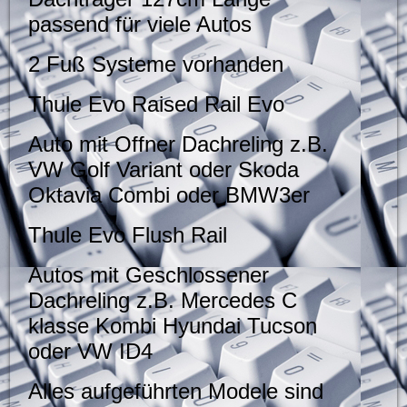
passend für viele Autos
2 Fuß Systeme vorhanden
Thule Evo Raised Rail Evo
Auto mit Offner Dachreling z.B.
VW Golf Variant oder Skoda
Oktavia Combi oder BMW3er
Thule Evo Flush Rail
Autos mit Geschlossener
Dachreling z.B. Mercedes C
klasse Kombi Hyundai Tucson
oder VW ID4
Alles aufgeführten Modele sind