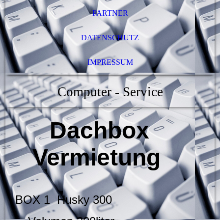
PARTNER
DATENSCHUTZ
IMPRESSUM
Computer - Service
Dachbox
Vermietung
BOX 1
Husky 300